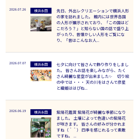
2026.07.26
先日、外出レクリエーションで横浜人形
横浜永田
の家を訪れました。 館内には世界各国
の人形が展示されており、「この国はど
こだろう？」と知らない国の話で盛り上
がったり、昔懐かしい人形をご覧にな
り、「昔はこんなお人...
2026.07.07
七夕に向けて皆さんで飾り作りをしまし
横浜永田
た。 皆さんお話を楽しみながら、たく
さん綺麗な星空が出来ました✨ 切り絵
の中では・・・ 天の川をはさんで彦星
と織姫ははぴね...
2026.06.19
紫陽花鑑賞 紫陽花が綺麗な季節になり
横浜永田
ました。 土壌によって色違いの紫陽花
が咲きます。 皆さんの好みが分かれま
すね（＾＾） 四季を感じれるって素敵
ですね。 ...