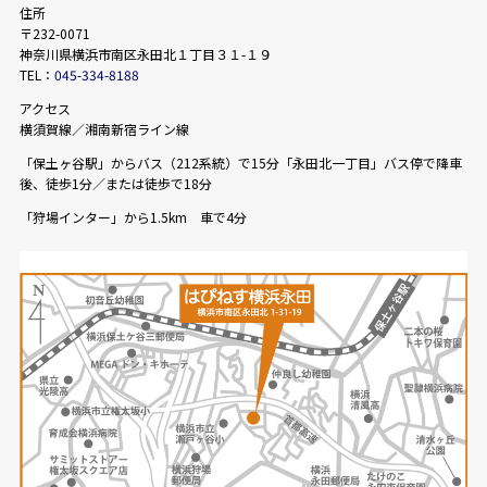
住所
〒232-0071
神奈川県横浜市南区永田北１丁目３１-１９
TEL：
045-334-8188
アクセス
横須賀線／湘南新宿ライン線
「保土ヶ谷駅」からバス（212系統）で15分「永田北一丁目」バス停で降車
後、徒歩1分／または徒歩で18分
「狩場インター」から1.5km 車で4分