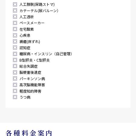
人工膀胱(尿路ストマ)
カテーテル(尿バルーン）
人工透析
ペースメーカー
在宅酸素
心疾患
褥瘡(床ずれ)
認知症
糖尿病・インスリン（自己管理）
B型肝炎・C型肝炎
総合失調症
脳梗塞後遺症
パーキンソン病
高次脳機能障害
軽度知的障害
うつ病
各種料金案内