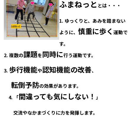
ふまねっと
とは・・・
1. ゆっくりと、あみを踏まない
慎重に歩く
ように、
運動で
す。
課題
同時に
2. 複数の
を
行う運動です。
歩行機能
認知機能の改善
3.
や
、
転倒予防
の効果があります。
間違っても気にしない！
4. 「
」
交流やなかまづくりに力を発揮します。