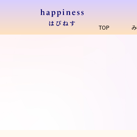
TOP
み