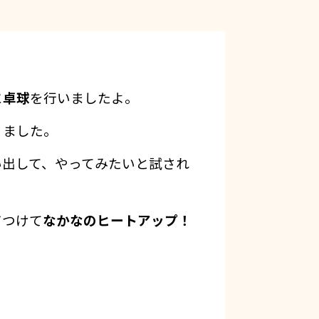
に
卓球
を行いましたよ。
りました。
い出して、やってみたいと試され
ド
つけて
なかなのヒートアップ！