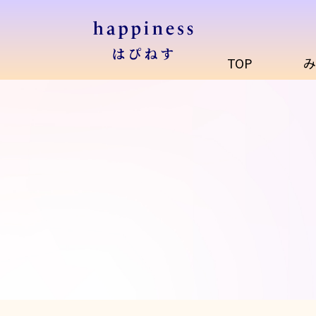
TOP
み