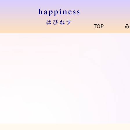
TOP
み