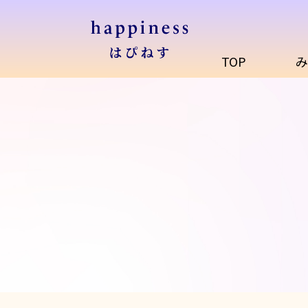
TOP
み