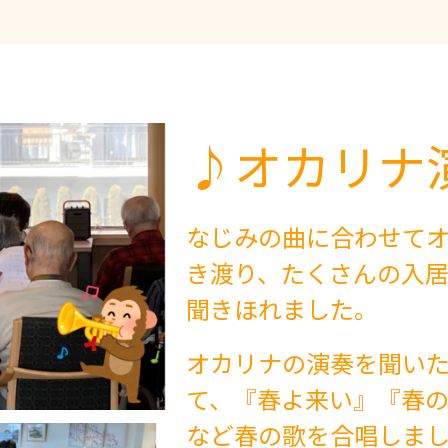
♪オカリナ
なじみの曲に合わせて
き渡り、たくさんの入
聞きほれました。
オカリナの演奏を聞い
て、『春よ来い』『春
など春の歌を合唱しま