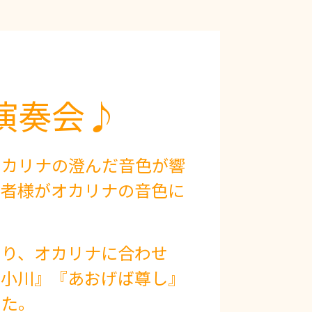
演奏会♪
オカリナの澄んだ音色が響
居者様がオカリナの音色に
たり、オカリナに合わせ
の小川』『あおげば尊し』
した。