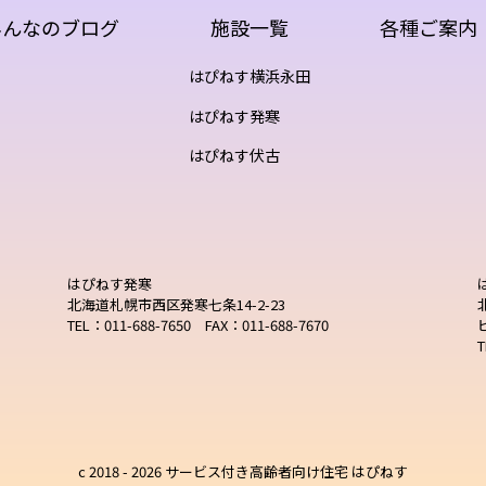
みんなのブログ
施設一覧
各種ご案内
はぴねす横浜永田
はぴねす発寒
はぴねす伏古
はぴねす発寒
北海道札幌市西区発寒七条14-2-23
TEL：011-688-7650 FAX：011-688-7670
T
c 2018 -
2026 サービス付き高齢者向け住宅 はぴねす