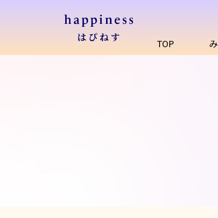
TOP
み