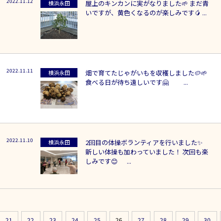
2022.11.12
屋上のキンカンに実がなりました🌱 まだ青
横浜永田
いですが、黄色くなるのが楽しみです🥭 ...
2022.11.11
畑で育てたじゃがいもを収穫しました🥔🌱
横浜永田
食べる日が待ち遠しいです🤗 ...
2022.11.10
2回目の体操ボランティアを行いました✨
横浜永田
新しい体操も加わっていました！ 次回も楽
しみです😊 ...
21
22
23
24
25
26
27
28
29
30