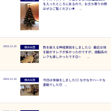
を入ったところにあるので、お立ち寄りの際
はぜひご覧ください🌟 ...
2022.11.15
色を揃える神経衰弱をしました♧ 最近は体
横浜永田
を動かすレクが多かったのですが、頭脳系の
レクも楽しかったです😊✨ ...
2022.11.14
今日は体操をしました🤸‍♀️ なかなかハードな
横浜永田
運動でした😯 ...